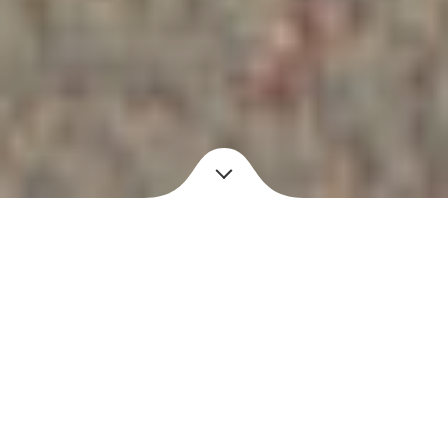
Status
Jaar
Gerealiseerd
2014
Opdrachtgever
Functie
Qstate Investment Group
Leisure
Oppervlakte
Locatie
3ha
Bloemendaal
BINT Architecten heeft voor
Qstate Investment Group
een