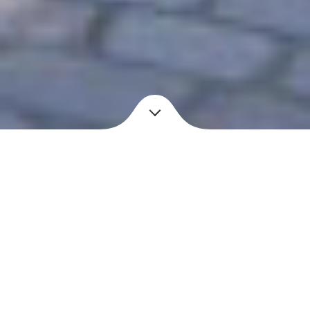
Status
Jaar
In ontwikkeling
2024
Opdrachtgever
Functie
Landgoed Te Werve
Publiek
Oppervlakte
Locatie
400M² BVO
Rijswijk
Herontwikkeling Koetshuis Landgoed Te Werve
BINT architecten werkt aan een bijzonder project: de